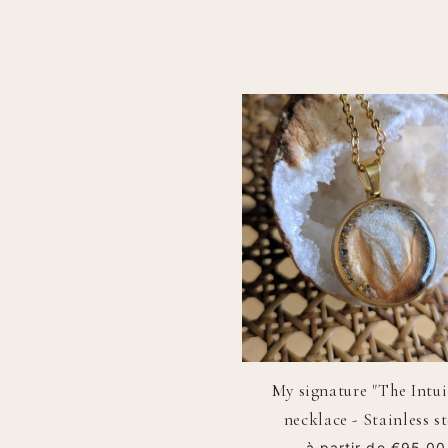
My signature "The Intui
necklace - Stainless st
Regular price
€95,00