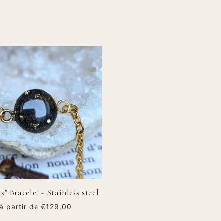
s" Bracelet - Stainless steel
Regular price
€129,00