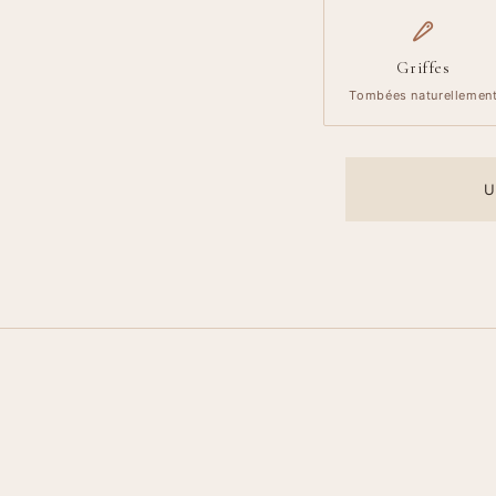
Griffes
Tombées naturellemen
U