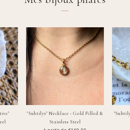
tive"
"Subtilys" Necklace - Gold Filled &
"Subtily
eel
Stainless Steel
Regular price
€149,00