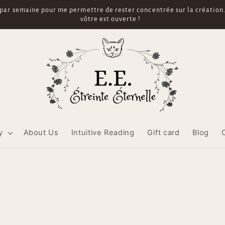
st généré dès la préparation de votre colis à l'atelier, mais le traçage
ous 2 à 7 jours env.). C'est tout à fait normal, pas d'inquiétude ! Rien n
y
About Us
Intuitive Reading
Gift card
Blog