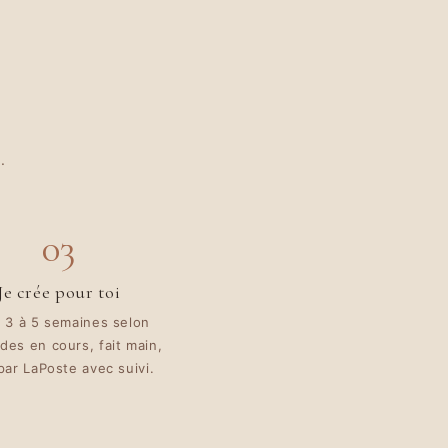
.
03
Je crée pour toi
 3 à 5 semaines selon
es en cours, fait main,
 par LaPoste avec suivi.