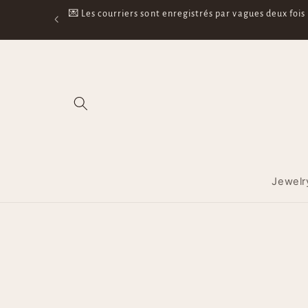
Skip to
mail dès que la
🛵 Tu as ton suivi mais pas de nouvelles ? Le suivi e
content
LaPoste (s
Jewelr