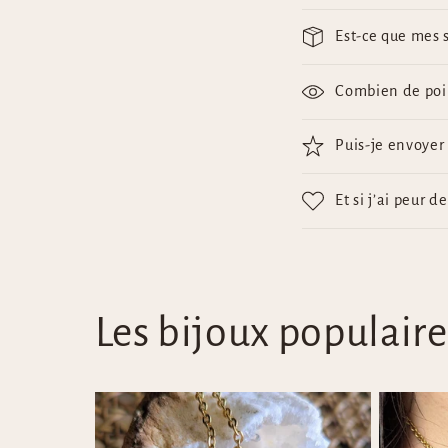
o
l
Est-ce que mes s
l
Combien de poils
a
p
Puis-je envoyer 
s
i
Et si j’ai peur d
b
l
e
Les bijoux populaire
c
o
n
t