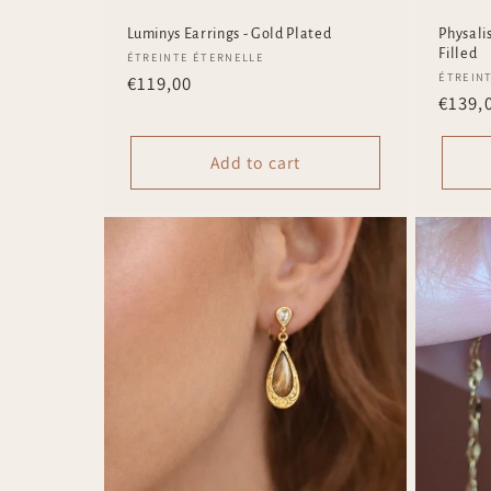
Luminys Earrings - Gold Plated
Physali
Filled
Vendor:
ÉTREINTE ÉTERNELLE
Vendo
ÉTREIN
Regular
€119,00
Regul
€139,
price
price
Add to cart