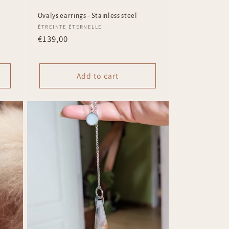
Ovalys earrings - Stainless steel
Vendor:
ÉTREINTE ÉTERNELLE
Regular
€139,00
price
Add to cart