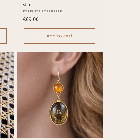
steel
Vendor:
ÉTREINTE ÉTERNELLE
Regular
€69,00
price
Add to cart