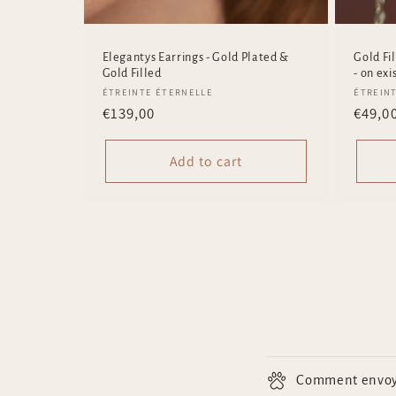
Elegantys Earrings - Gold Plated &
Gold Fi
Gold Filled
- on exi
Vendor:
Vendo
ÉTREINTE ÉTERNELLE
ÉTREIN
Regular
€139,00
Regul
€49,0
price
price
Add to cart
C
Comment envoyer