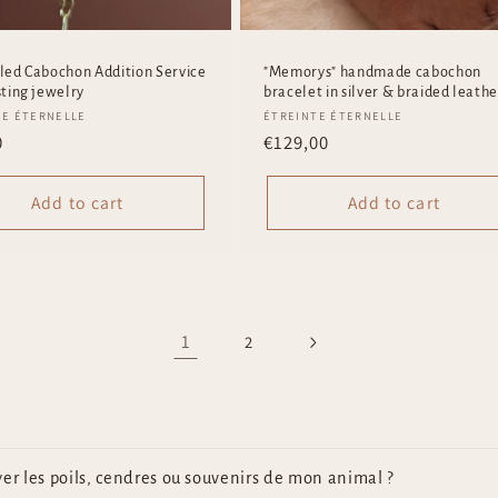
lled Cabochon Addition Service
"Memorys" handmade cabochon
sting jewelry
bracelet in silver & braided leathe
r:
Vendor:
TE ÉTERNELLE
ÉTREINTE ÉTERNELLE
ar
0
Regular
€129,00
price
Add to cart
Add to cart
1
2
 les poils, cendres ou souvenirs de mon animal ?