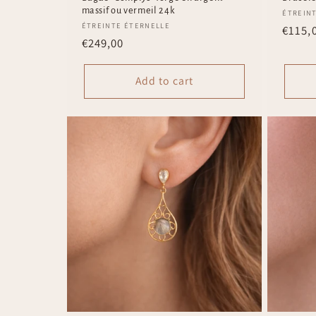
:
massif ou vermeil 24k
Vendo
ÉTREIN
Vendor:
ÉTREINTE ÉTERNELLE
Regul
€115,
Regular
€249,00
price
price
Add to cart