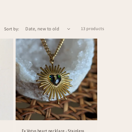
13 products
Sort by:
Ex Votys heart necklace - Stainless