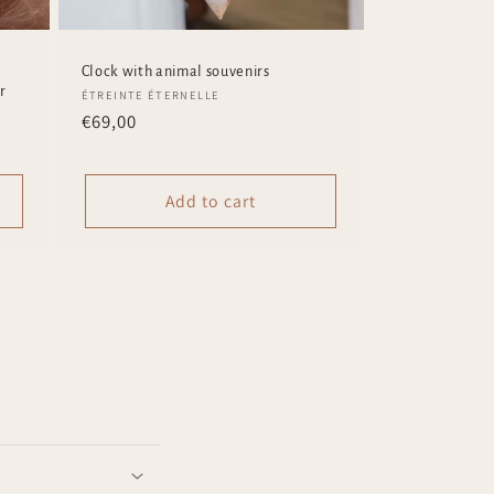
Clock with animal souvenirs
r
Vendor:
ÉTREINTE ÉTERNELLE
Regular
€69,00
price
Add to cart