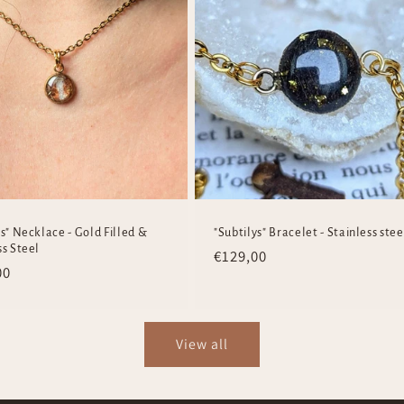
ys" Necklace - Gold Filled &
"Subtilys" Bracelet - Stainless stee
ss Steel
Regular
€129,00
ar
00
price
View all