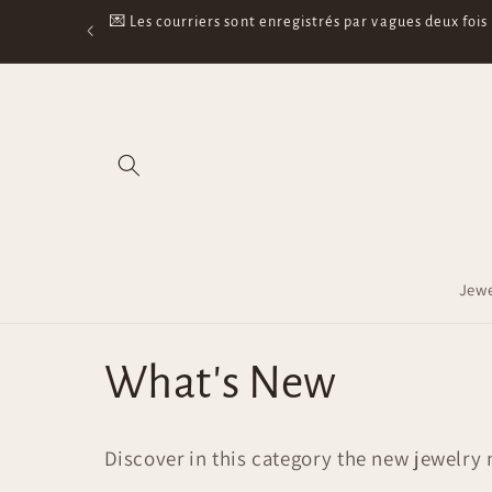
Skip to
mail dès que la
🛵 Tu as ton suivi mais pas de nouvelles ? Le suivi e
content
LaPoste (s
Jewe
C
What's New
o
Discover in this category the new jewelr