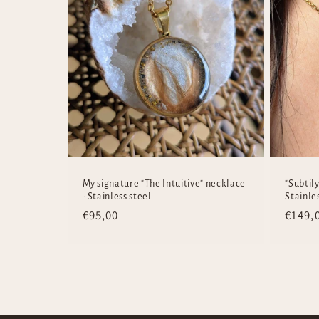
e
n
t
My signature "The Intuitive" necklace
"Subtil
- Stainless steel
Stainle
Regular
€95,00
Regul
€149,
price
price