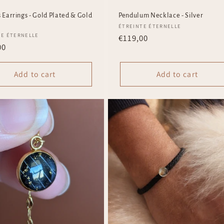
s Earrings - Gold Plated & Gold
Pendulum Necklace - Silver
Vendor:
ÉTREINTE ÉTERNELLE
r:
TE ÉTERNELLE
Regular
€119,00
ar
00
price
Add to cart
Add to cart