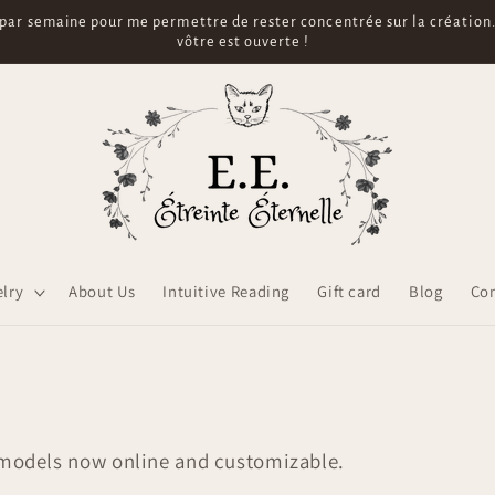
st généré dès la préparation de votre colis à l'atelier, mais le traçage
ous 2 à 7 jours env.). C'est tout à fait normal, pas d'inquiétude ! Rien n
lry
About Us
Intuitive Reading
Gift card
Blog
Co
y models now online and customizable.