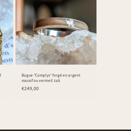
l
Bague "Complys" forgé en argent
massif ou vermeil 24k
Regular
€249,00
price